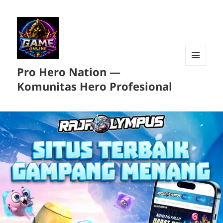
Pro Hero Nation —
MENU
DAN
Komunitas Hero Profesional
WIDGET