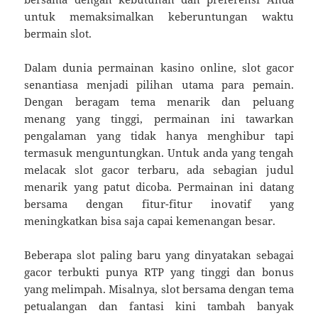
untuk memaksimalkan keberuntungan waktu
bermain slot.
Dalam dunia permainan kasino online, slot gacor
senantiasa menjadi pilihan utama para pemain.
Dengan beragam tema menarik dan peluang
menang yang tinggi, permainan ini tawarkan
pengalaman yang tidak hanya menghibur tapi
termasuk menguntungkan. Untuk anda yang tengah
melacak slot gacor terbaru, ada sebagian judul
menarik yang patut dicoba. Permainan ini datang
bersama dengan fitur-fitur inovatif yang
meningkatkan bisa saja capai kemenangan besar.
Beberapa slot paling baru yang dinyatakan sebagai
gacor terbukti punya RTP yang tinggi dan bonus
yang melimpah. Misalnya, slot bersama dengan tema
petualangan dan fantasi kini tambah banyak