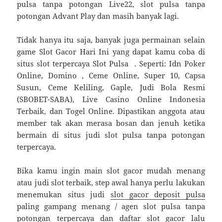
pulsa tanpa potongan Live22, slot pulsa tanpa
potongan Advant Play dan masih banyak lagi.
Tidak hanya itu saja, banyak juga permainan selain
game Slot Gacor Hari Ini yang dapat kamu coba di
situs slot terpercaya Slot Pulsa . Seperti: Idn Poker
Online, Domino , Ceme Online, Super 10, Capsa
Susun, Ceme Keliling, Gaple, Judi Bola Resmi
(SBOBET-SABA), Live Casino Online Indonesia
Terbaik, dan Togel Online. Dipastikan anggota atau
member tak akan merasa bosan dan jenuh ketika
bermain di situs judi slot pulsa tanpa potongan
terpercaya.
Bika kamu ingin main slot gacor mudah menang
atau judi slot terbaik, step awal hanya perlu lakukan
menemukan situs judi
slot gacor deposit pulsa
paling gampang menang / agen slot pulsa tanpa
potongan terpercaya dan daftar slot gacor lalu