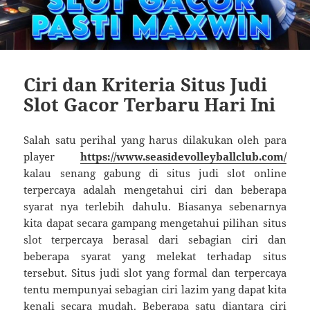
Ciri dan Kriteria Situs Judi
Slot Gacor Terbaru Hari Ini
Salah satu perihal yang harus dilakukan oleh para
player
https://www.seasidevolleyballclub.com/
kalau senang gabung di situs judi slot online
terpercaya adalah mengetahui ciri dan beberapa
syarat nya terlebih dahulu. Biasanya sebenarnya
kita dapat secara gampang mengetahui pilihan situs
slot terpercaya berasal dari sebagian ciri dan
beberapa syarat yang melekat terhadap situs
tersebut. Situs judi slot yang formal dan terpercaya
tentu mempunyai sebagian ciri lazim yang dapat kita
kenali secara mudah. Beberapa satu diantara ciri