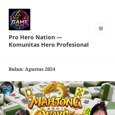
Pro Hero Nation —
MENU
DAN
Komunitas Hero Profesional
WIDGET
Bulan:
Agustus 2024