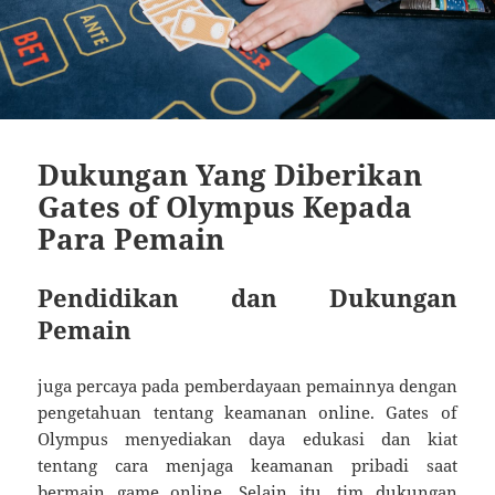
Dukungan Yang Diberikan
Gates of Olympus Kepada
Para Pemain
Pendidikan dan Dukungan
Pemain
juga percaya pada pemberdayaan pemainnya dengan
pengetahuan tentang keamanan online. Gates of
Olympus menyediakan daya edukasi dan kiat
tentang cara menjaga keamanan pribadi saat
bermain game online. Selain itu, tim dukungan