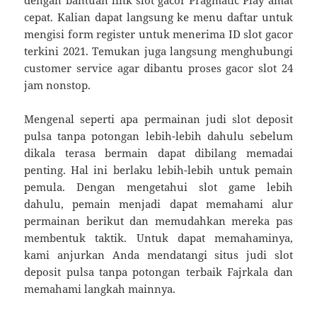
dengan bantuan link slot gacor Pragmatic Play amat
cepat. Kalian dapat langsung ke menu daftar untuk
mengisi form register untuk menerima ID slot gacor
terkini 2021. Temukan juga langsung menghubungi
customer service agar dibantu proses gacor slot 24
jam nonstop.
Mengenal seperti apa permainan judi slot deposit
pulsa tanpa potongan lebih-lebih dahulu sebelum
dikala terasa bermain dapat dibilang memadai
penting. Hal ini berlaku lebih-lebih untuk pemain
pemula. Dengan mengetahui slot game lebih
dahulu, pemain menjadi dapat memahami alur
permainan berikut dan memudahkan mereka pas
membentuk taktik. Untuk dapat memahaminya,
kami anjurkan Anda mendatangi situs judi slot
deposit pulsa tanpa potongan terbaik Fajrkala dan
memahami langkah mainnya.