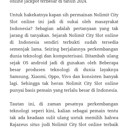
online jackpot terbesar di tahun 2024.
Untuk hakekatnya kapan sih permainan Nolimit City
Slot online ini jadi di sukai oleh masayrakat
Indonesia? Sebagian adalah pertanyaan yang tak
jarang di tanyakan. Sejarah Nolimit City Slot online
di Indonesia sendiri terbukti sudah tersedia
semenjak lama. Seiring berjalannya perkembangan
dunia teknologi dan komputerisasi. Ditambah ulang
sejak OS android jadi di gunakan oleh Beberapa
besar produsen teknologi di dunia layaknya
Samsung, Xiaomi, Oppo, Vivo dan konsisten banyak
lagi. Sehingga tak heran Nolimit City Slot online
punyai basis pemain yang terlalu besar di Indonesia.
Tautan ini, di zaman pesatnya perkembangan
teknologi seperi kini, kalian sebagai pemain tentu
tak ada keadaan sulit ulang untuk memilih bahwa
Rajazeus situs judi Nolimit City Slot online terbaik