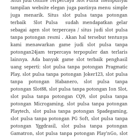
Situs Judi Online Terpercaya Slot Pulsa mempunyai
tampilan website elegan juga pastinya menu simple
juga menarik. Situs slot pulsa tanpa potongan
terbaik Slot Pulsa sudah mendapatkan gelar
sebagai agen slot terpercaya / situs judi slot pulsa
tanpa potongan resmi . Akan hal tersebut tentunya
kami menawarkan game judi slot pulsa tanpa
potongan24jam terpercaya terpopuler dan terlaris
lainnya. Ada banyak game slot terbaik penghasil
uang seperti: slot pulsa tanpa potongan Pragmatic
Play, slot pulsa tanpa potongan Joker123, slot pulsa
tanpa potongan Habanero, slot pulsa tanpa
potongan Slot88, slot pulsa tanpa potongan Ion Slot,
slot pulsa tanpa potongan CQ9, slot pulsa tanpa
potongan Microgaming, slot pulsa tanpa potongan
Playtech, slot pulsa tanpa potongan Spadegaming,
slot pulsa tanpa potongan PG Soft, slot pulsa tanpa
potongan Yggdrasil, slot pulsa tanpa potongan
Gamatron, slot pulsa tanpa potongan Play’nGo, slot