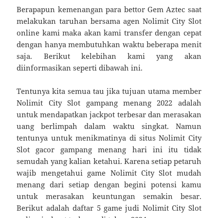
Berapapun kemenangan para bettor Gem Aztec saat
melakukan taruhan bersama agen Nolimit City Slot
online kami maka akan kami transfer dengan cepat
dengan hanya membutuhkan waktu beberapa menit
saja. Berikut kelebihan kami yang akan
diinformasikan seperti dibawah ini.
Tentunya kita semua tau jika tujuan utama member
Nolimit City Slot gampang menang 2022 adalah
untuk mendapatkan jackpot terbesar dan merasakan
uang berlimpah dalam waktu singkat. Namun
tentunya untuk menikmatinya di situs Nolimit City
Slot gacor gampang menang hari ini itu tidak
semudah yang kalian ketahui. Karena setiap petaruh
wajib mengetahui game Nolimit City Slot mudah
menang dari setiap dengan begini potensi kamu
untuk merasakan keuntungan semakin besar.
Berikut adalah daftar 5 game judi Nolimit City Slot