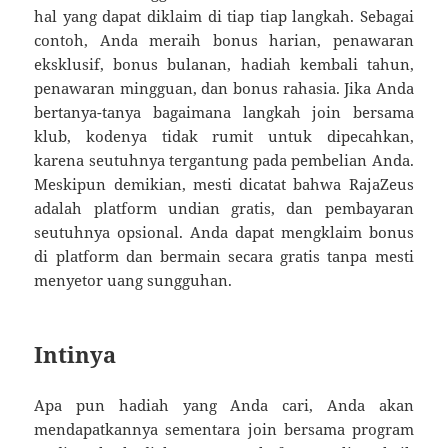
hal yang dapat diklaim di tiap tiap langkah. Sebagai
contoh, Anda meraih bonus harian, penawaran
eksklusif, bonus bulanan, hadiah kembali tahun,
penawaran mingguan, dan bonus rahasia. Jika Anda
bertanya-tanya bagaimana langkah join bersama
klub, kodenya tidak rumit untuk dipecahkan,
karena seutuhnya tergantung pada pembelian Anda.
Meskipun demikian, mesti dicatat bahwa RajaZeus
adalah platform undian gratis, dan pembayaran
seutuhnya opsional. Anda dapat mengklaim bonus
di platform dan bermain secara gratis tanpa mesti
menyetor uang sungguhan.
Intinya
Apa pun hadiah yang Anda cari, Anda akan
mendapatkannya sementara join bersama program