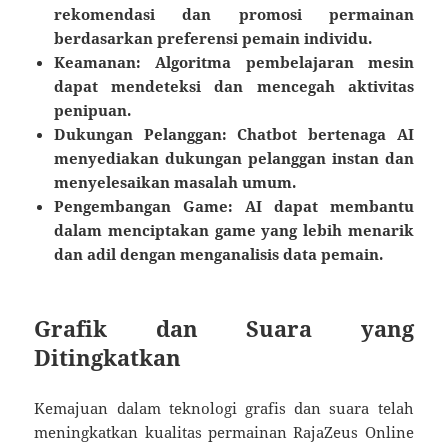
rekomendasi dan promosi permainan
berdasarkan preferensi pemain individu.
Keamanan: Algoritma pembelajaran mesin
dapat mendeteksi dan mencegah aktivitas
penipuan.
Dukungan Pelanggan: Chatbot bertenaga AI
menyediakan dukungan pelanggan instan dan
menyelesaikan masalah umum.
Pengembangan Game: AI dapat membantu
dalam menciptakan game yang lebih menarik
dan adil dengan menganalisis data pemain.
Grafik dan Suara yang
Ditingkatkan
Kemajuan dalam teknologi grafis dan suara telah
meningkatkan kualitas permainan RajaZeus Online