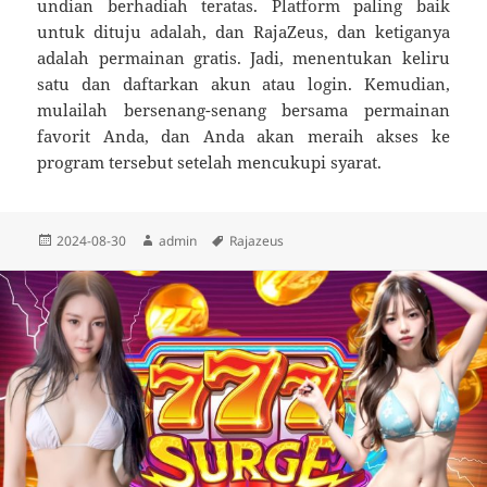
undian berhadiah teratas. Platform paling baik
untuk dituju adalah, dan RajaZeus, dan ketiganya
adalah permainan gratis. Jadi, menentukan keliru
satu dan daftarkan akun atau login. Kemudian,
mulailah bersenang-senang bersama permainan
favorit Anda, dan Anda akan meraih akses ke
program tersebut setelah mencukupi syarat.
Diposkan
Penulis
Tag
2024-08-30
admin
Rajazeus
pada