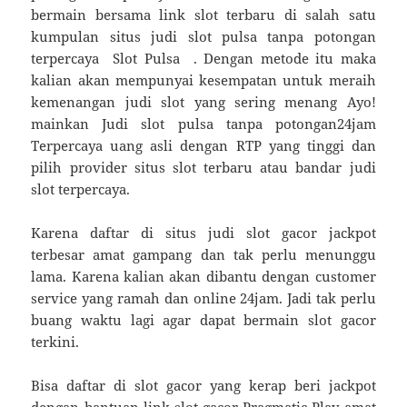
bermain bersama link slot terbaru di salah satu
kumpulan situs judi slot pulsa tanpa potongan
terpercaya Slot Pulsa . Dengan metode itu maka
kalian akan mempunyai kesempatan untuk meraih
kemenangan judi slot yang sering menang Ayo!
mainkan Judi slot pulsa tanpa potongan24jam
Terpercaya uang asli dengan RTP yang tinggi dan
pilih provider situs slot terbaru atau bandar judi
slot terpercaya.
Karena daftar di situs judi slot gacor jackpot
terbesar amat gampang dan tak perlu menunggu
lama. Karena kalian akan dibantu dengan customer
service yang ramah dan online 24jam. Jadi tak perlu
buang waktu lagi agar dapat bermain slot gacor
terkini.
Bisa daftar di slot gacor yang kerap beri jackpot