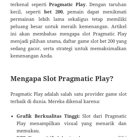
terkenal seperti
Pragmatic Play
. Dengan taruhan
kecil, seperti
bet 200
, pemain dapat menikmati
permainan lebih lama sekaligus tetap memiliki
peluang besar untuk meraih kemenangan. Artikel
ini akan membahas mengapa slot Pragmatic Play
menjadi pilihan utama, daftar game slot bet 200 yang
sedang gacor, serta strategi untuk memaksimalkan
kemenangan Anda.
Mengapa Slot Pragmatic Play?
Pragmatic Play adalah salah satu provider game slot
terbaik di dunia. Mereka dikenal karena:
Grafik Berkualitas Tinggi:
Slot dari Pragmatic
Play menampilkan visual yang menarik dan
memukau.