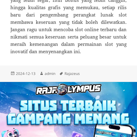
hingga kualitas grafis yang memukau, setiap rilis
baru dari pengembang perangkat lunak slot
membawa keseruan yang tidak boleh dilewatkan.
Jangan ragu untuk mencoba slot online terbaru dan
nikmati semua keseruan serta peluang besar untuk
meraih kemenangan dalam permainan slot yang
inovatif dan menyenangkan ini.
Diposkan
Penulis
Tag
2024-12-13
admin
Rajazeus
pada