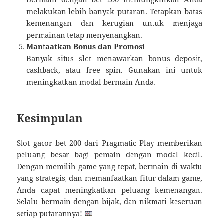
melakukan lebih banyak putaran. Tetapkan batas
kemenangan dan kerugian untuk menjaga
permainan tetap menyenangkan.
Manfaatkan Bonus dan Promosi
Banyak situs slot menawarkan bonus deposit,
cashback, atau free spin. Gunakan ini untuk
meningkatkan modal bermain Anda.
Kesimpulan
Slot gacor bet 200 dari Pragmatic Play memberikan
peluang besar bagi pemain dengan modal kecil.
Dengan memilih game yang tepat, bermain di waktu
yang strategis, dan memanfaatkan fitur dalam game,
Anda dapat meningkatkan peluang kemenangan.
Selalu bermain dengan bijak, dan nikmati keseruan
setiap putarannya!