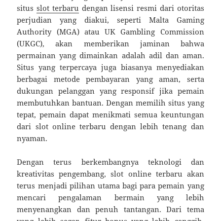
situs
slot terbaru
dengan lisensi resmi dari otoritas
perjudian yang diakui, seperti Malta Gaming
Authority (MGA) atau UK Gambling Commission
(UKGC), akan memberikan jaminan bahwa
permainan yang dimainkan adalah adil dan aman.
Situs yang terpercaya juga biasanya menyediakan
berbagai metode pembayaran yang aman, serta
dukungan pelanggan yang responsif jika pemain
membutuhkan bantuan. Dengan memilih situs yang
tepat, pemain dapat menikmati semua keuntungan
dari slot online terbaru dengan lebih tenang dan
nyaman.
Dengan terus berkembangnya teknologi dan
kreativitas pengembang, slot online terbaru akan
terus menjadi pilihan utama bagi para pemain yang
mencari pengalaman bermain yang lebih
menyenangkan dan penuh tantangan. Dari tema
yang lebih segar, fitur bonus yang lebih canggih,