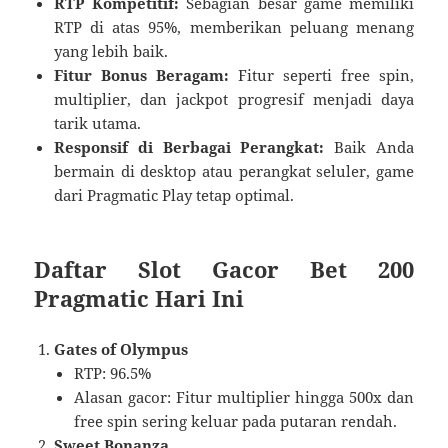
RTP Kompetitif:
Sebagian besar game memiliki
RTP di atas 95%, memberikan peluang menang
yang lebih baik.
Fitur Bonus Beragam:
Fitur seperti free spin,
multiplier, dan jackpot progresif menjadi daya
tarik utama.
Responsif di Berbagai Perangkat:
Baik Anda
bermain di desktop atau perangkat seluler, game
dari Pragmatic Play tetap optimal.
Daftar Slot Gacor Bet 200
Pragmatic Hari Ini
Gates of Olympus
RTP: 96.5%
Alasan gacor: Fitur multiplier hingga 500x dan
free spin sering keluar pada putaran rendah.
Sweet Bonanza