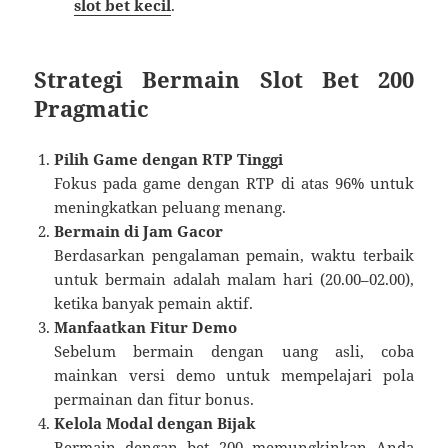
slot bet kecil
.
Strategi Bermain Slot Bet 200
Pragmatic
Pilih Game dengan RTP Tinggi
Fokus pada game dengan RTP di atas 96% untuk
meningkatkan peluang menang.
Bermain di Jam Gacor
Berdasarkan pengalaman pemain, waktu terbaik
untuk bermain adalah malam hari (20.00–02.00),
ketika banyak pemain aktif.
Manfaatkan Fitur Demo
Sebelum bermain dengan uang asli, coba
mainkan versi demo untuk mempelajari pola
permainan dan fitur bonus.
Kelola Modal dengan Bijak
Bermain dengan bet 200 memungkinkan Anda