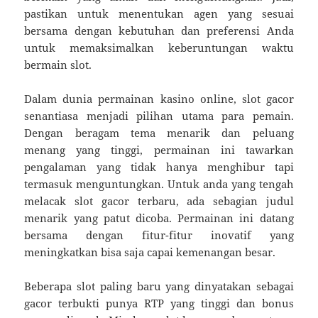
pastikan untuk menentukan agen yang sesuai
bersama dengan kebutuhan dan preferensi Anda
untuk memaksimalkan keberuntungan waktu
bermain slot.
Dalam dunia permainan kasino online, slot gacor
senantiasa menjadi pilihan utama para pemain.
Dengan beragam tema menarik dan peluang
menang yang tinggi, permainan ini tawarkan
pengalaman yang tidak hanya menghibur tapi
termasuk menguntungkan. Untuk anda yang tengah
melacak slot gacor terbaru, ada sebagian judul
menarik yang patut dicoba. Permainan ini datang
bersama dengan fitur-fitur inovatif yang
meningkatkan bisa saja capai kemenangan besar.
Beberapa slot paling baru yang dinyatakan sebagai
gacor terbukti punya RTP yang tinggi dan bonus