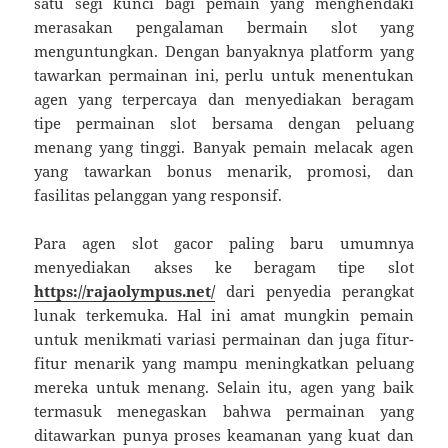
satu segi kunci bagi pemain yang menghendaki
merasakan pengalaman bermain slot yang
menguntungkan. Dengan banyaknya platform yang
tawarkan permainan ini, perlu untuk menentukan
agen yang terpercaya dan menyediakan beragam
tipe permainan slot bersama dengan peluang
menang yang tinggi. Banyak pemain melacak agen
yang tawarkan bonus menarik, promosi, dan
fasilitas pelanggan yang responsif.
Para agen slot gacor paling baru umumnya
menyediakan akses ke beragam tipe slot
https://rajaolympus.net/
dari penyedia perangkat
lunak terkemuka. Hal ini amat mungkin pemain
untuk menikmati variasi permainan dan juga fitur-
fitur menarik yang mampu meningkatkan peluang
mereka untuk menang. Selain itu, agen yang baik
termasuk menegaskan bahwa permainan yang
ditawarkan punya proses keamanan yang kuat dan