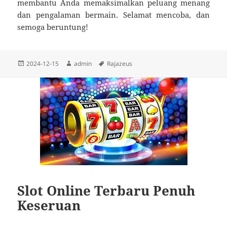
membantu Anda memaksimalkan peluang menang
dan pengalaman bermain. Selamat mencoba, dan
semoga beruntung!
Diposkan
Penulis
Tag
2024-12-15
admin
Rajazeus
pada
Slot Online Terbaru Penuh
Keseruan