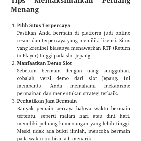
Tips Memaksimalkan Peluang
Menang
Pilih Situs Terpercaya
Pastikan Anda bermain di platform judi online
resmi dan terpercaya yang memiliki lisensi. Situs
yang kredibel biasanya menawarkan RTP (Return
to Player) tinggi pada slot Jepang.
Manfaatkan Demo Slot
Sebelum bermain dengan uang sungguhan,
cobalah versi demo dari slot Jepang. Ini
membantu Anda memahami mekanisme
permainan dan menentukan strategi terbaik.
Perhatikan Jam Bermain
Banyak pemain percaya bahwa waktu bermain
tertentu, seperti malam hari atau dini hari,
memiliki peluang kemenangan yang lebih tinggi.
Meski tidak ada bukti ilmiah, mencoba bermain
pada waktu ini bisa jadi menarik.