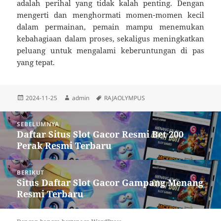
adalah perihal yang tidak kalah penting. Dengan
mengerti dan menghormati momen-momen kecil
dalam permainan, pemain mampu menemukan
kebahagiaan dalam proses, sekaligus meningkatkan
peluang untuk mengalami keberuntungan di pas
yang tepat.
Diposkan
Penulis
Tag
2024-11-25
admin
RAJAOLYMPUS
pada
Navigasi
SEBELUMNYA
pos
Daftar Situs Slot Gacor Resmi Bet 200
Pos
Perak Resmi Terbaru
sebelumnya:
BERIKUT
Situs Daftar Slot Gacor Gampang Menang
Pos
Resmi Terbaru
berikutnya: