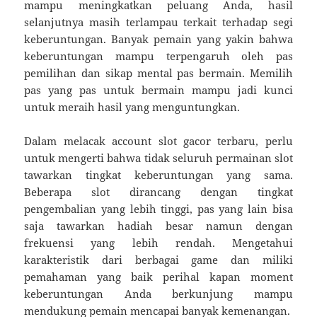
mampu meningkatkan peluang Anda, hasil
selanjutnya masih terlampau terkait terhadap segi
keberuntungan. Banyak pemain yang yakin bahwa
keberuntungan mampu terpengaruh oleh pas
pemilihan dan sikap mental pas bermain. Memilih
pas yang pas untuk bermain mampu jadi kunci
untuk meraih hasil yang menguntungkan.
Dalam melacak account slot gacor terbaru, perlu
untuk mengerti bahwa tidak seluruh permainan slot
tawarkan tingkat keberuntungan yang sama.
Beberapa slot dirancang dengan tingkat
pengembalian yang lebih tinggi, pas yang lain bisa
saja tawarkan hadiah besar namun dengan
frekuensi yang lebih rendah. Mengetahui
karakteristik dari berbagai game dan miliki
pemahaman yang baik perihal kapan moment
keberuntungan Anda berkunjung mampu
mendukung pemain mencapai banyak kemenangan.