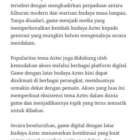
tersebut dengan menghadirkan perpaduan antara
hiburan modern dan warisan budaya masa lampau.
Tanpa disadari, game menjadi media yang
memperkenalkan kembali budaya Aztec kepada
generasi yang mungkin belum mengenalnya secara
mendalam.
Popularitas tema Aztec juga didukung oleh
kemudahan akses melalui berbagai platform digital.
Game dengan latar budaya Aztec kini dapat
dinikmati di berbagai perangkat, membuatnya
semakin dekat dengan pemain. Akses yang luas ini
memperkuat eksistensi tema Aztec dalam dunia
game dan menjadikannya topik yang terus menarik
untuk dibahas.
Secara keseluruhan, game digital dengan latar
budaya Aztec menawarkan kombinasi yang kuat