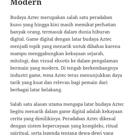
Modern
Budaya Aztec merupakan salah satu peradaban
kuno yang hingga kini masih memikat perhatian
banyak orang, termasuk dalam dunia hiburan
digital. Game digital dengan latar budaya Aztec
menjadi topik yang menarik untuk dibahas karena
mampu menggabungkan kekayaan sejarah,
mitologi, dan visual eksotis ke dalam pengalaman
bermain yang modern. Di tengah berkembangnya
industri game, tema Aztec terus menunjukkan daya
tarik yang kuat dan relevan bagi pemain dari
berbagai latar belakang.
Salah satu alasan utama mengapa latar budaya Aztec
begitu menarik dalam game digital adalah kekayaan
cerita yang dimilikinya. Peradaban Aztec dikenal
dengan sistem kepercayaan yang kompleks, ritual
spiritual, serta legenda tentang dewa-dewi yang