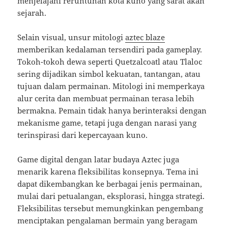
menjelajahi reruntuhan kota kuno yang sarat akan
sejarah.
Selain visual, unsur mitologi
aztec blaze
memberikan kedalaman tersendiri pada gameplay.
Tokoh-tokoh dewa seperti Quetzalcoatl atau Tlaloc
sering dijadikan simbol kekuatan, tantangan, atau
tujuan dalam permainan. Mitologi ini memperkaya
alur cerita dan membuat permainan terasa lebih
bermakna. Pemain tidak hanya berinteraksi dengan
mekanisme game, tetapi juga dengan narasi yang
terinspirasi dari kepercayaan kuno.
Game digital dengan latar budaya Aztec juga
menarik karena fleksibilitas konsepnya. Tema ini
dapat dikembangkan ke berbagai jenis permainan,
mulai dari petualangan, eksplorasi, hingga strategi.
Fleksibilitas tersebut memungkinkan pengembang
menciptakan pengalaman bermain yang beragam