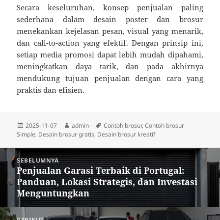
Secara keseluruhan, konsep penjualan paling
sederhana dalam desain poster dan brosur
menekankan kejelasan pesan, visual yang menarik,
dan call-to-action yang efektif. Dengan prinsip ini,
setiap media promosi dapat lebih mudah dipahami,
meningkatkan daya tarik, dan pada akhirnya
mendukung tujuan penjualan dengan cara yang
praktis dan efisien.
Diposkan
Penulis
Tag
2025-11-07
admin
Contoh brosur
,
Contoh brosur
pada
Simple
,
Desain brosur gratis
,
Desain brosur kreatif
Navigasi
SEBELUMNYA
pos
Penjualan Garasi Terbaik di Portugal:
Pos
Panduan, Lokasi Strategis, dan Investasi
sebelumnya:
Menguntungkan
BERIKUT