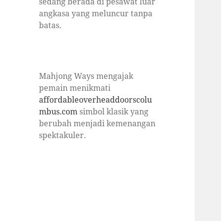
sedang berada di pesawat luar
angkasa yang meluncur tanpa
batas.
Mahjong Ways mengajak
pemain menikmati
affordableoverheaddoorscolu
mbus.com
simbol klasik yang
berubah menjadi kemenangan
spektakuler.