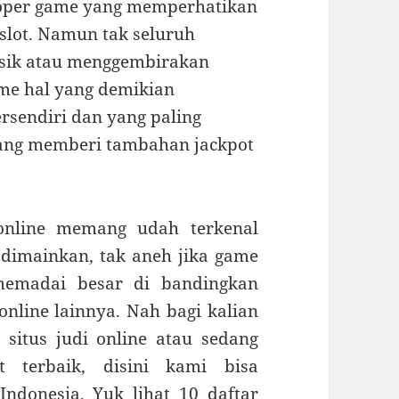
eloper game yang memperhatikan
 slot. Namun tak seluruh
 asik atau menggembirakan
me hal yang demikian
rsendiri dan yang paling
a yang memberi tambahan jackpot
 online memang udah terkenal
dimainkan, tak aneh jika game
emadai besar di bandingkan
nline lainnya. Nah bagi kalian
itus judi online atau sedang
ot terbaik, disini kami bisa
Indonesia, Yuk lihat 10 daftar