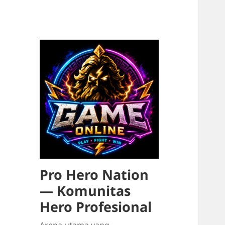
Pro Hero Nation
— Komunitas
Hero Profesional