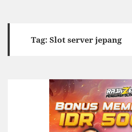
Tag:
Slot server jepang