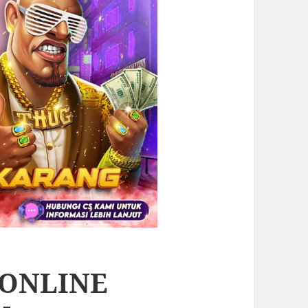
 ONLINE