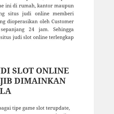
ne ini di rumah, kantor maupun
ng situs judi online memberi
ng dioperasikan oleh Customer
e sepanjang 24 jam. Sehingga
itus judi slot online terlengkap
UDI SLOT ONLINE
JIB DIMAINKAN
LA
agai tipe game slot terupdate,