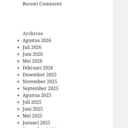
Recent Comment
Archives
Agustus 2026
Juli 2026
Juni 2026
Mei 2026
Februari 2026
Desember 2025
November 2025
September 2025
Agustus 2025
Juli 2025
Juni 2025
Mei 2025
Januari 2025