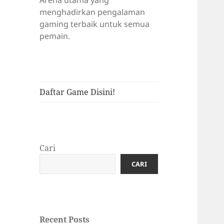
Arena utama yang
menghadirkan pengalaman
gaming terbaik untuk semua
pemain.
Daftar Game Disini!
Cari
CARI
Recent Posts