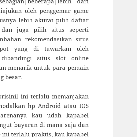
sebagian|beberapa|lebih dari
diajukan oleh penggemar game
usnya lebih akurat pilih daftar
 dan juga pilih situs seperti
mbahan rekomendasikan situs
ckpot yang di tawarkan oleh
dibandingi situs slot online
an menarik untuk para pemain
ng besar.
orisinil ini terlalu memanjakan
modalkan hp Android atau IOS
karenanya kau udah kapabel
ungut bayaran di mana saja dan
 ini terlalu praktis, kau kapabel