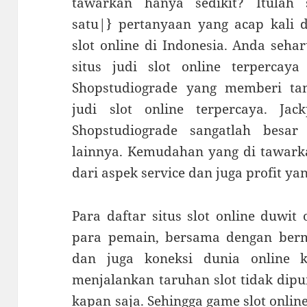
tawarkan hanya sedikit? Itulah 
satu|} pertanyaan yang acap kali 
slot online di Indonesia. Anda sehar
situs judi slot online terpercaya
Shopstudiograde yang memberi ta
judi slot online terpercaya. Ja
Shopstudiograde sangatlah besar 
lainnya. Kemudahan yang di tawark
dari aspek service dan juga profit ya
Para daftar situs slot online duwit 
para pemain, bersama dengan ber
dan juga koneksi dunia online 
menjalankan taruhan slot tidak dip
kapan saja. Sehingga game slot online