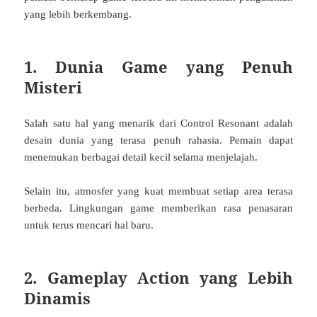
yang lebih berkembang.
1. Dunia Game yang Penuh
Misteri
Salah satu hal yang menarik dari Control Resonant adalah
desain dunia yang terasa penuh rahasia. Pemain dapat
menemukan berbagai detail kecil selama menjelajah.
Selain itu, atmosfer yang kuat membuat setiap area terasa
berbeda. Lingkungan game memberikan rasa penasaran
untuk terus mencari hal baru.
2. Gameplay Action yang Lebih
Dinamis