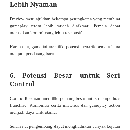
Lebih Nyaman
Preview menunjukkan beberapa peningkatan yang membuat
gameplay terasa lebih mudah dinikmati. Pemain dapat
merasakan kontrol yang lebih responsif.
Karena itu, game ini memiliki potensi menarik pemain lama
maupun pendatang baru.
6. Potensi Besar untuk Seri
Control
Control Resonant memiliki peluang besar untuk memperluas
franchise. Kombinasi cerita misterius dan gameplay action
menjadi daya tarik utama.
Selain itu, pengembang dapat menghadirkan banyak kejutan