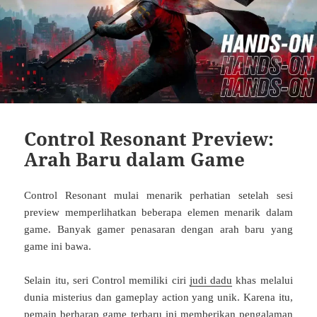
Control Resonant Preview:
Arah Baru dalam Game
Control Resonant mulai menarik perhatian setelah sesi
preview memperlihatkan beberapa elemen menarik dalam
game. Banyak gamer penasaran dengan arah baru yang
game ini bawa.
Selain itu, seri Control memiliki ciri
judi dadu
khas melalui
dunia misterius dan gameplay action yang unik. Karena itu,
pemain berharap game terbaru ini memberikan pengalaman