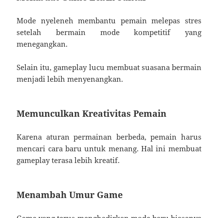
Mode nyeleneh membantu pemain melepas stres
setelah bermain mode kompetitif yang
menegangkan.
Selain itu, gameplay lucu membuat suasana bermain
menjadi lebih menyenangkan.
Memunculkan Kreativitas Pemain
Karena aturan permainan berbeda, pemain harus
mencari cara baru untuk menang. Hal ini membuat
gameplay terasa lebih kreatif.
Menambah Umur Game