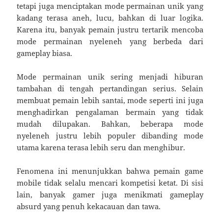
tetapi juga menciptakan mode permainan unik yang
kadang terasa aneh, lucu, bahkan di luar logika.
Karena itu, banyak pemain justru tertarik mencoba
mode permainan nyeleneh yang berbeda dari
gameplay biasa.
Mode permainan unik sering menjadi hiburan
tambahan di tengah pertandingan serius. Selain
membuat pemain lebih santai, mode seperti ini juga
menghadirkan pengalaman bermain yang tidak
mudah dilupakan. Bahkan, beberapa mode
nyeleneh justru lebih populer dibanding mode
utama karena terasa lebih seru dan menghibur.
Fenomena ini menunjukkan bahwa pemain game
mobile tidak selalu mencari kompetisi ketat. Di sisi
lain, banyak gamer juga menikmati gameplay
absurd yang penuh kekacauan dan tawa.