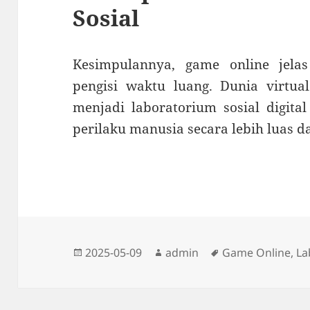
Sosial
Kesimpulannya, game online jela
pengisi waktu luang. Dunia virtual
menjadi laboratorium sosial digita
perilaku manusia secara lebih luas d
Diposkan
Penulis
Tag
2025-05-09
admin
Game Online
,
La
pada