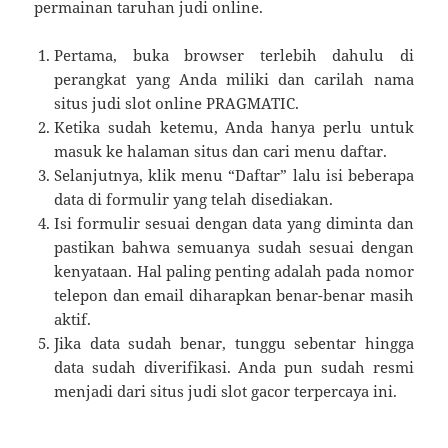
permainan taruhan judi online.
Pertama, buka browser terlebih dahulu di
perangkat yang Anda miliki dan carilah nama
situs judi slot online PRAGMATIC.
Ketika sudah ketemu, Anda hanya perlu untuk
masuk ke halaman situs dan cari menu daftar.
Selanjutnya, klik menu “Daftar” lalu isi beberapa
data di formulir yang telah disediakan.
Isi formulir sesuai dengan data yang diminta dan
pastikan bahwa semuanya sudah sesuai dengan
kenyataan. Hal paling penting adalah pada nomor
telepon dan email diharapkan benar-benar masih
aktif.
Jika data sudah benar, tunggu sebentar hingga
data sudah diverifikasi. Anda pun sudah resmi
menjadi dari situs judi slot gacor terpercaya ini.