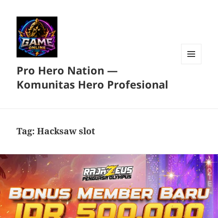
Pro Hero Nation —
MENU
DAN
Komunitas Hero Profesional
WIDGET
Tag:
Hacksaw slot