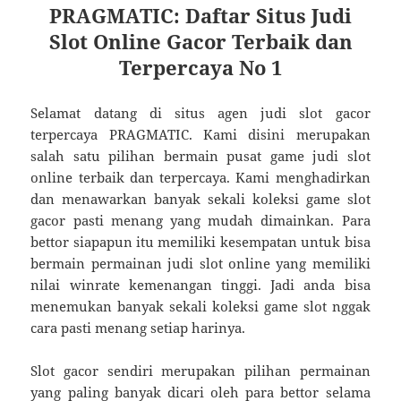
PRAGMATIC: Daftar Situs Judi
Slot Online Gacor Terbaik dan
Terpercaya No 1
Selamat datang di situs agen judi slot gacor
terpercaya PRAGMATIC. Kami disini merupakan
salah satu pilihan bermain pusat game judi slot
online terbaik dan terpercaya. Kami menghadirkan
dan menawarkan banyak sekali koleksi game slot
gacor pasti menang yang mudah dimainkan. Para
bettor siapapun itu memiliki kesempatan untuk bisa
bermain permainan judi slot online yang memiliki
nilai winrate kemenangan tinggi. Jadi anda bisa
menemukan banyak sekali koleksi game slot nggak
cara pasti menang setiap harinya.
Slot gacor sendiri merupakan pilihan permainan
yang paling banyak dicari oleh para bettor selama