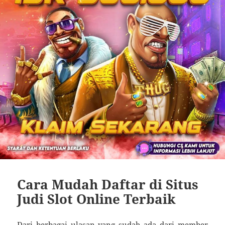
Cara Mudah Daftar di Situs
Judi Slot Online Terbaik
Dari berbagai ulasan yang sudah ada dari member