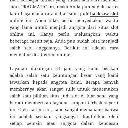
situs PRAGMATIC ini, maka Anda pun sudah harus
tahu bagaimana cara daftar situs judi
hacksaw slot
online ini. Anda tidak perlu menyediakan waktu
yang lama untuk menjadi anggota dari situs slot
online ini. Hanya perlu meluangkan waktu
beberapa menit saja, Anda pun sudah bisa menjadi
salah satu anggotanya. Berikut ini adalah cara
mendaftar di situs slot online:
Layanan dukungan 24 jam yang kami berikan
adalah salah satu keuntungan besar yang kami
tawarkan kepada anggota kami. Berapa banyak
membernya akan sangat sulit untuk menemukan
salah satu pilihan situs judi slot di luar sana yang
berani memberikan layanan support terbaik seperti
ini. Oleh karena itu, kami sangat memahami bahwa
ini adalah sesuatu yangsangat dibutuhkan oleh
setiap pemain atau anggota dalam kepuasan