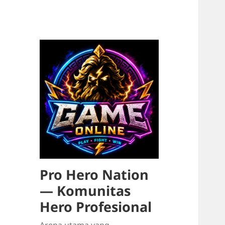
Pro Hero Nation
— Komunitas
Hero Profesional