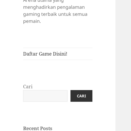
Arena utama yang
menghadirkan pengalaman
gaming terbaik untuk semua
pemain.
Daftar Game Disini!
Cari
CARI
Recent Posts