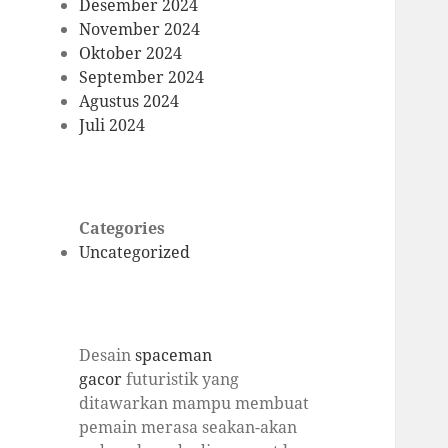
Desember 2024
November 2024
Oktober 2024
September 2024
Agustus 2024
Juli 2024
Categories
Uncategorized
Desain
spaceman
gacor
futuristik yang
ditawarkan mampu membuat
pemain merasa seakan-akan