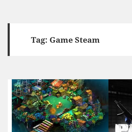
Tag:
Game Steam