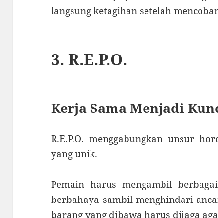
langsung ketagihan setelah mencoba
3. R.E.P.O.
Kerja Sama Menjadi Kun
R.E.P.O. menggabungkan unsur horo
yang unik.
Pemain harus mengambil berbagai
berbahaya sambil menghindari ancam
barang yang dibawa harus dijaga agar