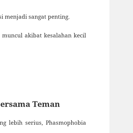
i menjadi sangat penting.
ng muncul akibat kesalahan kecil
 Bersama Teman
g lebih serius, Phasmophobia