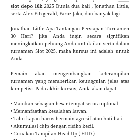
slot depo 10k
2025 Dunia dua kali , Jonathan Little,
serta Alex Fitzgerald, Faraz Jaka, dan banyak lagi.
Jonathan Little Apa Tantangan Persiapan Turnamen
30 Hari? Jika Anda ingin secara signifikan
meningkatkan peluang Anda untuk ikut serta dalam
turnamen Slot 2025, maka kursus ini adalah untuk
Anda.
Pemain akan mengembangkan keterampilan
turnamen yang memberikan keunggulan jelas atas
kompetisi. Pada akhir kursus, Anda akan dapat.
• Mainkan sebagian besar tempat secara optimal.
• Memanfaatkan kesalahan lawan.
• Tahu kapan harus bermain agresif atau hati-hati.
• Akumulasi chip dengan risiko kecil.
• Gunakan Tampilan Head-Up ( HUD ).