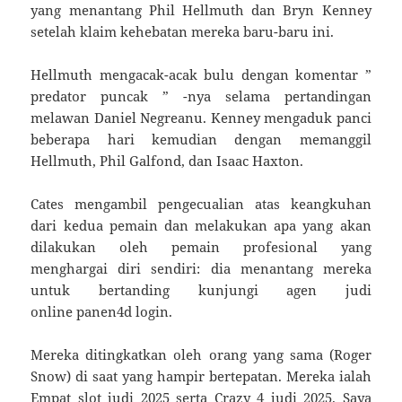
yang menantang Phil Hellmuth dan Bryn Kenney
setelah klaim kehebatan mereka baru-baru ini.
Hellmuth mengacak-acak bulu dengan komentar ”
predator puncak ” -nya selama pertandingan
melawan Daniel Negreanu. Kenney mengaduk panci
beberapa hari kemudian dengan memanggil
Hellmuth, Phil Galfond, dan Isaac Haxton.
Cates mengambil pengecualian atas keangkuhan
dari kedua pemain dan melakukan apa yang akan
dilakukan oleh pemain profesional yang
menghargai diri sendiri: dia menantang mereka
untuk bertanding kunjungi agen judi
online panen4d login.
Mereka ditingkatkan oleh orang yang sama (Roger
Snow) di saat yang hampir bertepatan. Mereka ialah
Empat slot judi 2025 serta Crazy 4 judi 2025. Saya