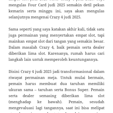
mengulas Four Card judi 2025 semakin detil pekan
kemarin serta minggu ini, saya akan mengulas
selanjutnya mengenai Crazy 4 judi 2025.
Sama seperti yang saya katakan akhir kali, tidak satu
juga permainan yang menyertakan empat slot, tapi
mainkan empat slot dari tangan yang semakin besar.
Dalam masalah Crazy 4, baik pemain serta dealer
diberikan lima slot. Karenanya, rumah harus cari
langkah lain untuk memperoleh keuntungannya.
Disini Crazy 4 judi 2025 jadi transformasional dalam
riwayat permainan meja. Untuk mulai bermain,
pemain harus membuat dua taruhan memiliki
ukuran sama – taruhan serta Bonus Super. Pemain
serta dealer semasing diberikan lima slot
(menghadap ke bawah). Pemain, sesudah
mengevaluasi lagi tangannya, saat ini bisa melipat