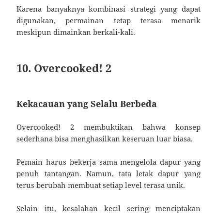
Karena banyaknya kombinasi strategi yang dapat
digunakan, permainan tetap terasa menarik
meskipun dimainkan berkali-kali.
10. Overcooked! 2
Kekacauan yang Selalu Berbeda
Overcooked! 2 membuktikan bahwa konsep
sederhana bisa menghasilkan keseruan luar biasa.
Pemain harus bekerja sama mengelola dapur yang
penuh tantangan. Namun, tata letak dapur yang
terus berubah membuat setiap level terasa unik.
Selain itu, kesalahan kecil sering menciptakan