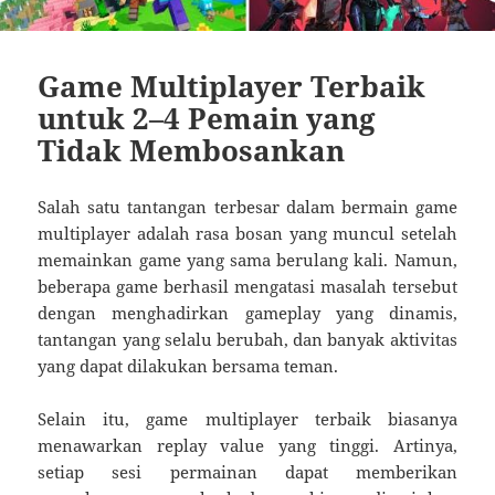
Game Multiplayer Terbaik
untuk 2–4 Pemain yang
Tidak Membosankan
Salah satu tantangan terbesar dalam bermain game
multiplayer adalah rasa bosan yang muncul setelah
memainkan game yang sama berulang kali. Namun,
beberapa game berhasil mengatasi masalah tersebut
dengan menghadirkan gameplay yang dinamis,
tantangan yang selalu berubah, dan banyak aktivitas
yang dapat dilakukan bersama teman.
Selain itu, game multiplayer terbaik biasanya
menawarkan replay value yang tinggi. Artinya,
setiap sesi permainan dapat memberikan