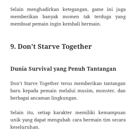
Selain menghadirkan ketegangan, game ini juga
memberikan banyak momen tak terduga yang
membuat pemain ingin kembali bermain.
9. Don’t Starve Together
Dunia Survival yang Penuh Tantangan
Don’t Starve Together terus memberikan tantangan
baru kepada pemain melalui musim, monster, dan
berbagai ancaman lingkungan.
Selain itu, setiap karakter memiliki kemampuan
unik yang dapat mengubah cara bermain tim secara
keseluruhan.