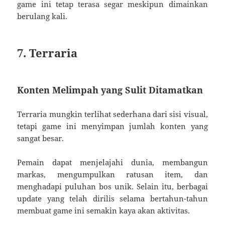
game ini tetap terasa segar meskipun dimainkan
berulang kali.
7. Terraria
Konten Melimpah yang Sulit Ditamatkan
Terraria mungkin terlihat sederhana dari sisi visual,
tetapi game ini menyimpan jumlah konten yang
sangat besar.
Pemain dapat menjelajahi dunia, membangun
markas, mengumpulkan ratusan item, dan
menghadapi puluhan bos unik. Selain itu, berbagai
update yang telah dirilis selama bertahun-tahun
membuat game ini semakin kaya akan aktivitas.